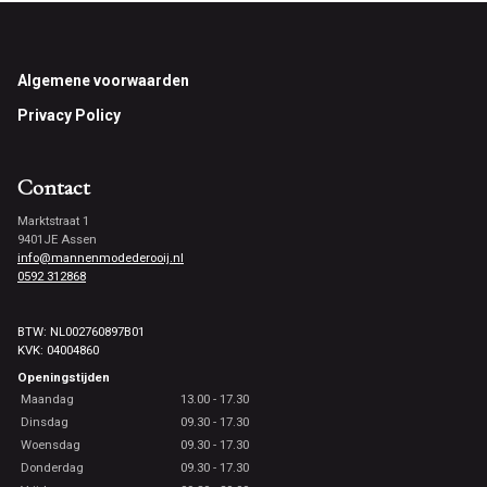
Footer
Algemene voorwaarden
Privacy Policy
Contact
Marktstraat 1
9401JE Assen
info@mannenmodederooij.nl
0592 312868
BTW: NL002760897B01
KVK: 04004860
Openingstijden
Maandag
13.00 - 17.30
Dinsdag
09.30 - 17.30
Woensdag
09.30 - 17.30
Donderdag
09.30 - 17.30