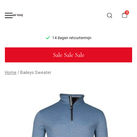
0
14 dagen retourtermijn
Baileys
Sale Sale Sale
Sweater
-
Home
Baileys Sweater
Mannenmode
de
Rooij