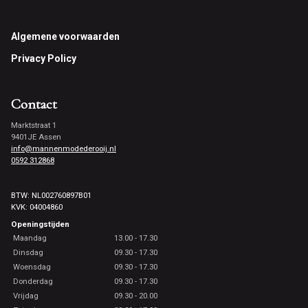
Footer
Algemene voorwaarden
Privacy Policy
Contact
Marktstraat 1
9401JE Assen
info@mannenmodederooij.nl
0592 312868
BTW: NL002760897B01
KVK: 04004860
Openingstijden
Maandag
13.00 - 17.30
Dinsdag
09.30 - 17.30
Woensdag
09.30 - 17.30
Donderdag
09.30 - 17.30
Vrijdag
09.30 - 20.00