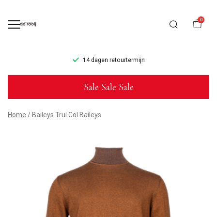
0
14 dagen retourtermijn
Baileys
Sale Sale Sale
Trui
Col
Home
Baileys Trui Col Baileys
Baileys
-
Mannenmode
de