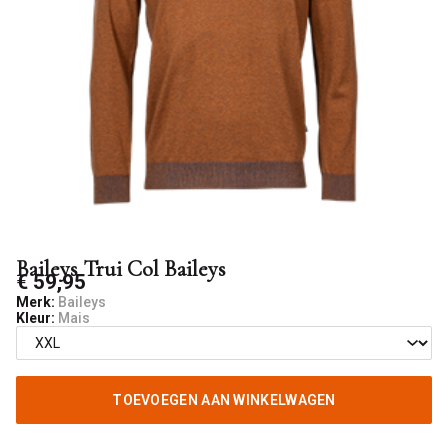
Rooij
Baileys Trui Col Baileys
€ 59,95
Merk:
Baileys
Kleur:
Mais
TOEVOEGEN AAN WINKELWAGEN