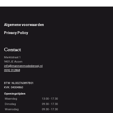
Footer
Algemene voorwaarden
Privacy Policy
Contact
Marktstraat 1
9401JE Assen
info@mannenmodederooij.nl
0592 312868
BTW: NL002760897B01
KVK: 04004860
Openingstijden
Maandag
13.00 - 17.30
Dinsdag
09.30 - 17.30
Woensdag
09.30 - 17.30