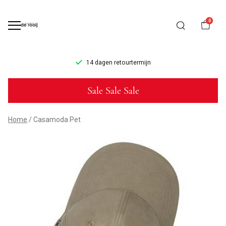
0
14 dagen retourtermijn
Casamoda
Sale Sale Sale
Pet
-
Home
Casamoda Pet
Mannenmode
de
Rooij