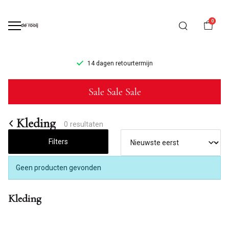
0
14 dagen retourtermijn
Kleding
Sale Sale Sale
-
Mannenmode
Kleding
0 resultaten
de
Filters
Rooij
Geen producten gevonden
Kleding