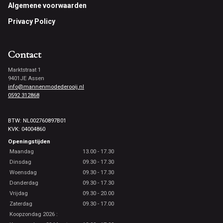
Footer
Algemene voorwaarden
Privacy Policy
Contact
Marktstraat 1
9401JE Assen
info@mannenmodederooij.nl
0592 312868
BTW: NL002760897B01
KVK: 04004860
Openingstijden
Maandag
13.00 - 17.30
Dinsdag
09.30 - 17.30
Woensdag
09.30 - 17.30
Donderdag
09.30 - 17.30
Vrijdag
09.30 - 20.00
Zaterdag
09.30 - 17.00
Koopzondag 2026 :