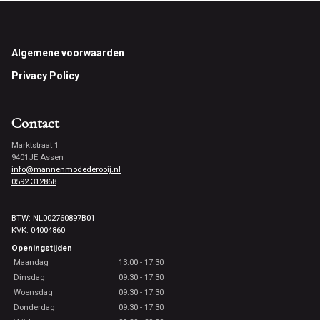
Footer
Algemene voorwaarden
Privacy Policy
Contact
Marktstraat 1
9401JE Assen
info@mannenmodederooij.nl
0592 312868
BTW: NL002760897B01
KVK: 04004860
Openingstijden
Maandag
13.00 - 17.30
Dinsdag
09.30 - 17.30
Woensdag
09.30 - 17.30
Donderdag
09.30 - 17.30