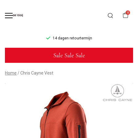
0
14 dagen retourtermijn
Chris
Sale Sale Sale
Cayne
Vest
Home
Chris Cayne Vest
-
Mannenmode
de
Rooij