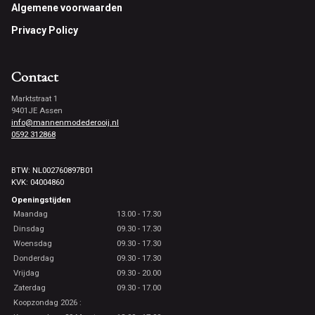
Footer
Algemene voorwaarden
Privacy Policy
Contact
Marktstraat 1
9401JE Assen
info@mannenmodederooij.nl
0592 312868
BTW: NL002760897B01
KVK: 04004860
Openingstijden
Maandag
13.00 - 17.30
Dinsdag
09.30 - 17.30
Woensdag
09.30 - 17.30
Donderdag
09.30 - 17.30
Vrijdag
09.30 - 20.00
Zaterdag
09.30 - 17.00
Koopzondag 2026 :