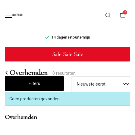
0
14 dagen retourtermijn
Overhemden
Sale Sale Sale
-
Mannenmode
Overhemden
0 resultaten
de
Filters
Rooij
Geen producten gevonden
Overhemden