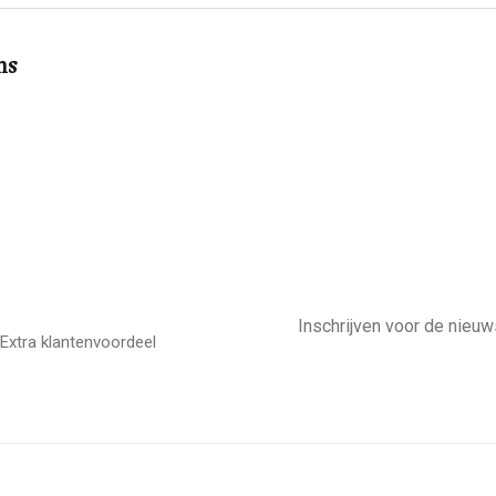
ms
E-
mailadres
Extra klantenvoordeel