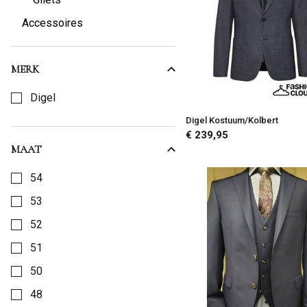
Rooij
Accessoires
MERK
Kies een Merk om op te filteren
Digel
Digel Kostuum/Kolbert
€ 239,95
MAAT
Kies een Maat om op te filteren
54
53
52
51
50
48