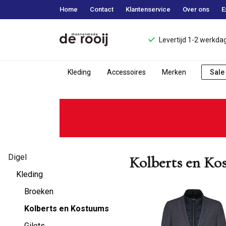
Home
Contact
Klantenservice
Over ons
E
Levertijd 1-2 werkda
Kleding
Accessoires
Merken
Sale
Kolberts
en
Kostuums
Digel
-
Kolberts en Ko
Kleding
Mannenmode
Broeken
de
Kolberts en Kostuums
Gilets