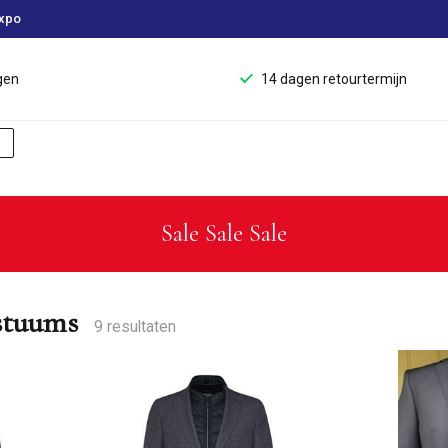
xpo
gen
14 dagen retourtermijn
Sale Sale Sale
stuums
9 resultaten