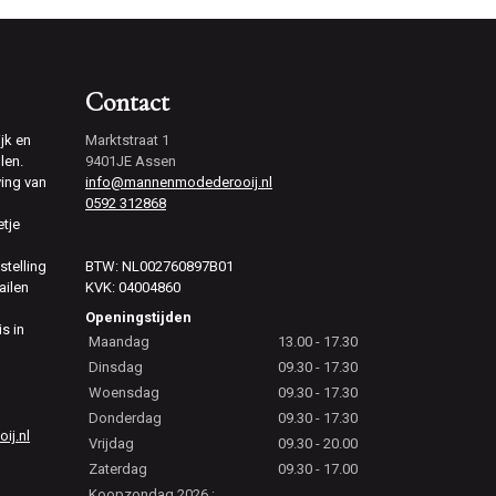
Contact
jk en
Marktstraat 1
len.
9401JE Assen
ving van
info@mannenmodederooij.nl
0592 312868
etje
stelling
BTW: NL002760897B01
ailen
KVK: 04004860
Openingstijden
is in
Maandag
13.00 - 17.30
Dinsdag
09.30 - 17.30
Woensdag
09.30 - 17.30
Donderdag
09.30 - 17.30
j.nl
Vrijdag
09.30 - 20.00
Zaterdag
09.30 - 17.00
Koopzondag 2026 :