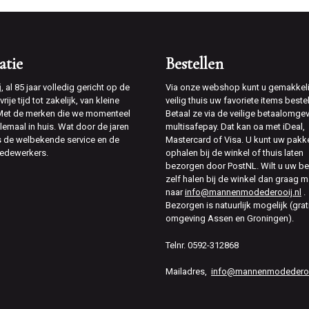
atie
Bestellen
j
, al 85 jaar volledig gericht op de
Via onze webshop kunt u gemakkeli
rije tijd tot zakelijk, van kleine
veilig thuis uw favoriete items bestel
 Met de merken die we momenteel
Betaal ze via de veilige betaalomge
lemaal in huis. Wat door de jaren
multisafepay. Dat kan oa met iDeal,
is de welbekende service en de
Mastercard of Visa. U kunt uw pakk
edewerkers.
ophalen bij de winkel of thuis laten
bezorgen door PostNL. Wilt u uw be
zelf halen bij de winkel dan graag m
naar
info@mannenmodederooij.nl
.
Bezorgen is natuurlijk mogelijk (grat
omgeving Assen en Groningen).
Telnr. 0592-312868
Mailadres,
info@mannenmodederooi