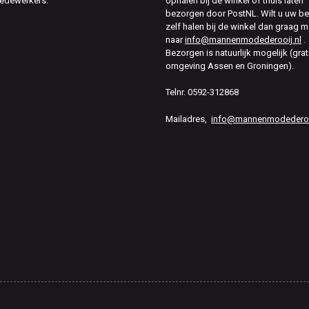
edewerkers.
ophalen bij de winkel of thuis laten
bezorgen door PostNL. Wilt u uw be
zelf halen bij de winkel dan graag m
naar
info@mannenmodederooij.nl
.
Bezorgen is natuurlijk mogelijk (grat
omgeving Assen en Groningen).
Telnr. 0592-312868
Mailadres,
info@mannenmodederooi