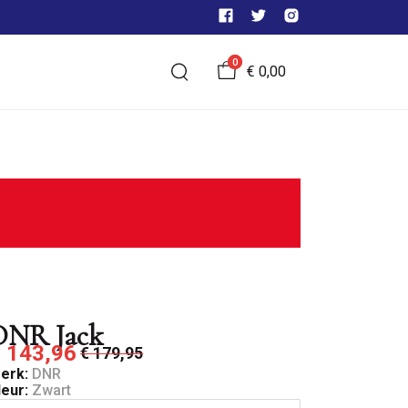
0
€ 0,00
DNR Jack
 143,96
€ 179,95
erk:
DNR
leur:
Zwart