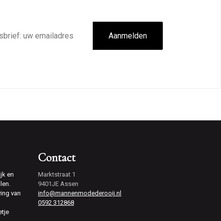
Aanmelden
Contact
jk en
Marktstraat 1
len.
9401JE Assen
ving van
info@mannenmodederooij.nl
0592 312868
etje