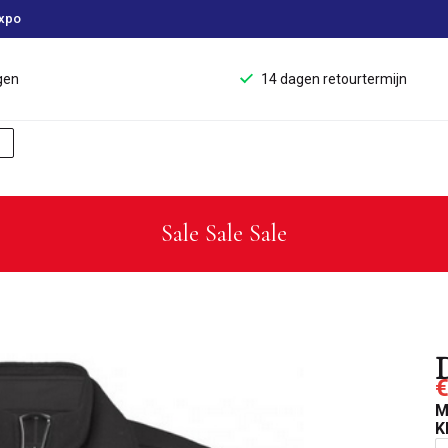
xpo
gen
14 dagen retourtermijn
Sale Sale Sale
€
M
K