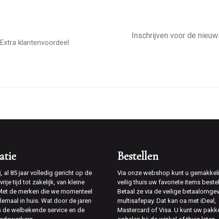
E-
mailadres
Extra klantenvoordeel
atie
Bestellen
j
, al 85 jaar volledig gericht op de
Via onze webshop kunt u gemakkeli
rije tijd tot zakelijk, van kleine
veilig thuis uw favoriete items bestel
 Met de merken die we momenteel
Betaal ze via de veilige betaalomge
lemaal in huis. Wat door de jaren
multisafepay. Dat kan oa met iDeal,
is de welbekende service en de
Mastercard of Visa. U kunt uw pakk