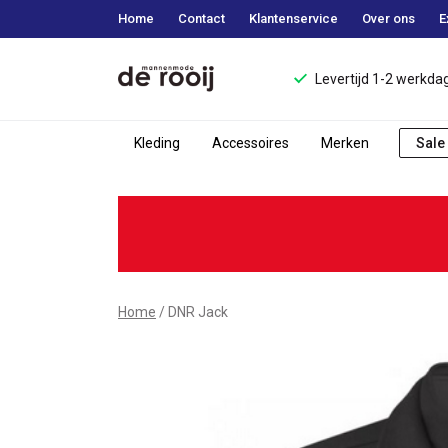
Home
Contact
Klantenservice
Over ons
E
Levertijd 1-2 werkda
Kleding
Accessoires
Merken
Sale
DNR
Jack
-
Mannenmode
Home
DNR Jack
de
Rooij