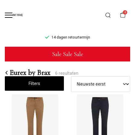
0
14 dagen retourtermijn
Eurex
Sale Sale Sale
by
Brax
Eurex by Brax
6 resultaten
-
Filters
Mannenmode
de
Rooij