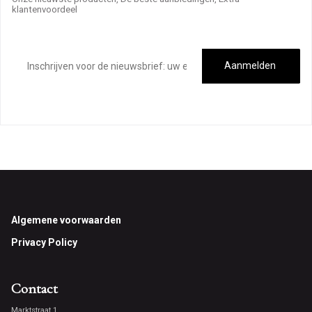
klantenvoordeel
E-
mailadres
Aanmelden
Footer
Algemene voorwaarden
Privacy Policy
Contact
Marktstraat 1