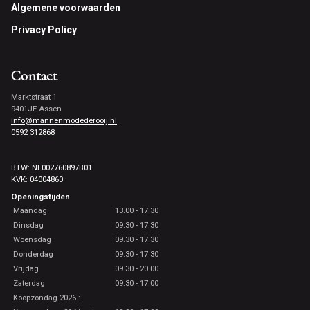
Footer
Algemene voorwaarden
Privacy Policy
Contact
Marktstraat 1
9401JE Assen
info@mannenmodederooij.nl
0592 312868
BTW: NL002760897B01
KVK: 04004860
Openingstijden
Maandag
13.00 - 17.30
Dinsdag
09.30 - 17.30
Woensdag
09.30 - 17.30
Donderdag
09.30 - 17.30
Vrijdag
09.30 - 20.00
Zaterdag
09.30 - 17.00
Koopzondag 2026 :