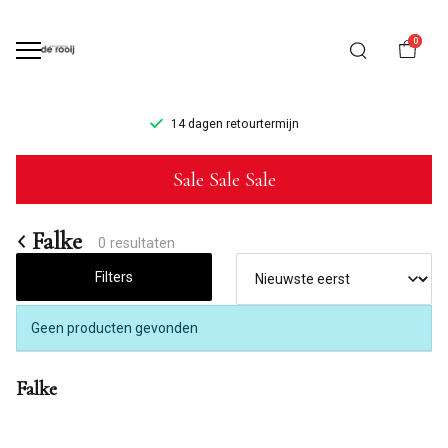
0
14 dagen retourtermijn
Falke
Sale Sale Sale
-
Mannenmode
Falke
0 resultaten
de
Filters
Rooij
Geen producten gevonden
Falke