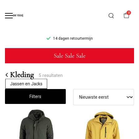
0
14 dagen retourtermijn
Kleding
Sale Sale Sale
-
Mannenmode
Kleding
5 resultaten
Jassen en Jacks
de
Filters
Rooij