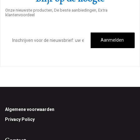
Onze nieuwste producten, De beste aanbiedingen, Extra
klantenvoordeel
E-
mailadres
Aanmelden
Footer
Algemene voorwaarden
Privacy Policy