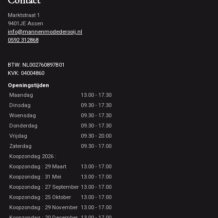
Contact
Marktstraat 1
9401JE Assen
info@mannenmodederooij.nl
0592 312868
BTW: NL002760897B01
KVK: 04004860
Openingstijden
Maandag
13.00 - 17.30
Dinsdag
09.30 - 17.30
Woensdag
09.30 - 17.30
Donderdag
09.30 - 17.30
Vrijdag
09.30 - 20.00
Zaterdag
09.30 - 17.00
Koopzondag 2026 :
Koopzondag : 29 Maart
13.00 - 17.00
Koopzondag : 31 Mei
13.00 - 17.00
Koopzondag : 27 September
13.00 - 17.00
Koopzondag : 25 Oktober
13.00 - 17.00
Koopzondag : 29 November
13.00 - 17.00
Koopzondag : 20 December
13.00 - 17.00