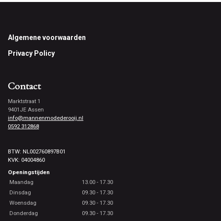
Footer
Algemene voorwaarden
Privacy Policy
Contact
Marktstraat 1
9401JE Assen
info@mannenmodederooij.nl
0592 312868
BTW: NL002760897B01
KVK: 04004860
Openingstijden
Maandag
13.00 - 17.30
Dinsdag
09.30 - 17.30
Woensdag
09.30 - 17.30
Donderdag
09.30 - 17.30