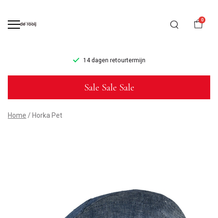
0
14 dagen retourtermijn
Horka
Sale Sale Sale
Pet
-
Home
Horka Pet
Mannenmode
de
Rooij