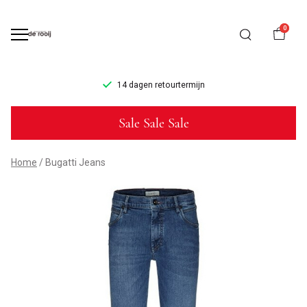
0
14 dagen retourtermijn
Bugatti
Sale Sale Sale
Jeans
Bugatti
Home
Bugatti Jeans
-
Mannenmode
de
Rooij