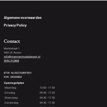
Footer
Algemene voorwaarden
Privacy Policy
Contact
Marktstraat 1
9401JE Assen
info@mannenmodederooij.nl
0592 312868
BTW: NL002760897B01
KVK: 04004860
Openingstijden
Maandag
13.00 - 17.30
Dinsdag
09.30 - 17.30
Woensdag
09.30 - 17.30
Donderdag
09.30 - 17.30