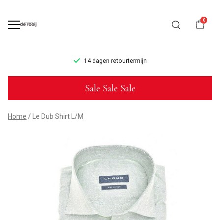
0
14 dagen retourtermijn
Le
Sale Sale Sale
Dub
Shirt
Home
Le Dub Shirt L/M
L/M
-
Mannenmode
de