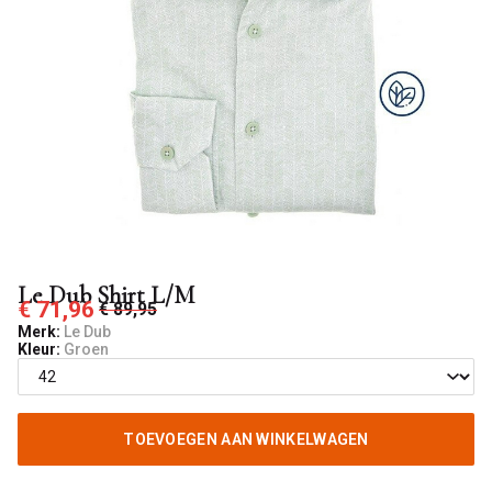
Rooij
Le Dub Shirt L/M
€ 71,96
€ 89,95
Merk:
Le Dub
Kleur:
Groen
TOEVOEGEN AAN WINKELWAGEN