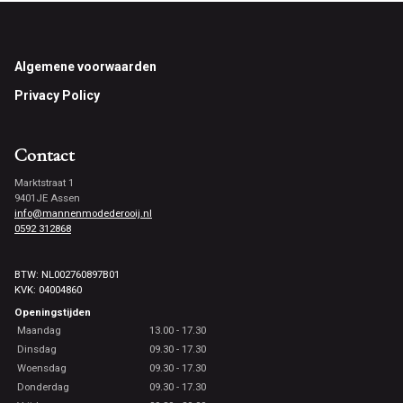
Footer
Algemene voorwaarden
Privacy Policy
Contact
Marktstraat 1
9401JE Assen
info@mannenmodederooij.nl
0592 312868
BTW: NL002760897B01
KVK: 04004860
Openingstijden
Maandag
13.00 - 17.30
Dinsdag
09.30 - 17.30
Woensdag
09.30 - 17.30
Donderdag
09.30 - 17.30