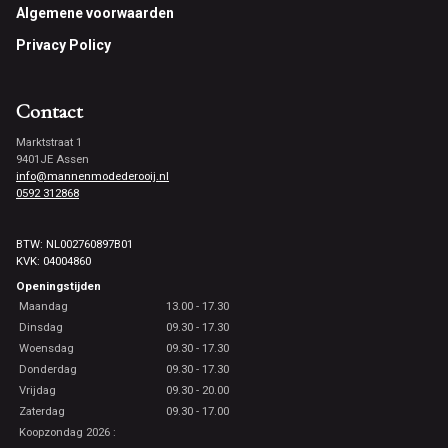
Footer
Algemene voorwaarden
Privacy Policy
Contact
Marktstraat 1
9401JE Assen
info@mannenmodederooij.nl
0592 312868
BTW: NL002760897B01
KVK: 04004860
Openingstijden
Maandag
13.00 - 17.30
Dinsdag
09.30 - 17.30
Woensdag
09.30 - 17.30
Donderdag
09.30 - 17.30
Vrijdag
09.30 - 20.00
Zaterdag
09.30 - 17.00
Koopzondag 2026 :