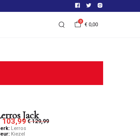
0
€ 0,00
erros Jack
 103,99
€ 129,99
erk:
Lerros
leur:
Kiezel