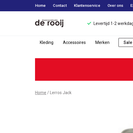
Home
Contact
Klantenservice
Over ons
E
Levertijd 1-2 werkda
Kleding
Accessoires
Merken
Sale
Lerros
Jack
-
Mannenmode
Home
Lerros Jack
de
Rooij