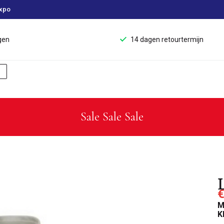
xpo
gen
14 dagen retourtermijn
Sale Sale Sale
L
€
M
K