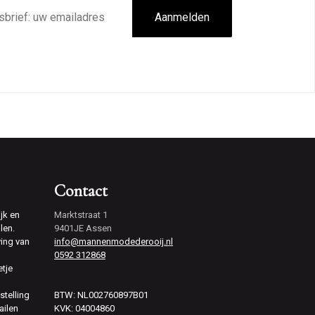
Aanmelden
Contact
jk en
Marktstraat 1
len.
9401JE Assen
ving van
info@mannenmodederooij.nl
0592 312868
etje
stelling
BTW: NL002760897B01
ailen
KVK: 04004860