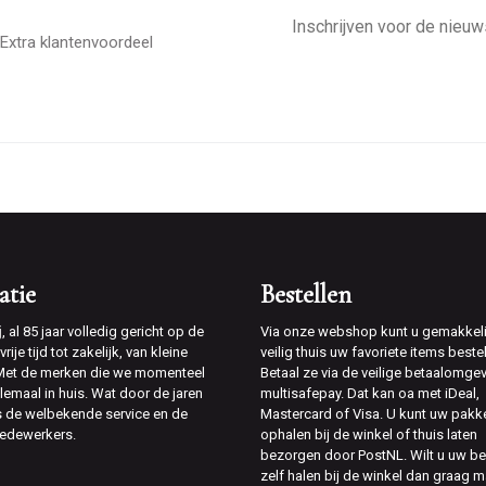
E-
mailadres
Extra klantenvoordeel
atie
Bestellen
j
, al 85 jaar volledig gericht op de
Via onze webshop kunt u gemakkeli
rije tijd tot zakelijk, van kleine
veilig thuis uw favoriete items bestel
 Met de merken die we momenteel
Betaal ze via de veilige betaalomge
lemaal in huis. Wat door de jaren
multisafepay. Dat kan oa met iDeal,
is de welbekende service en de
Mastercard of Visa. U kunt uw pakk
edewerkers.
ophalen bij de winkel of thuis laten
bezorgen door PostNL. Wilt u uw be
zelf halen bij de winkel dan graag m