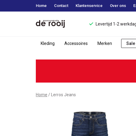
Home
Contact
Klantenservice
Over ons
E
Levertijd 1-2 werkda
Kleding
Accessoires
Merken
Sale
Lerros
Jeans
-
Mannenmode
Home
Lerros Jeans
de
Rooij