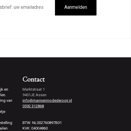
Aanmelden
Contact
jk en
Marktstraat 1
len.
9401JE Assen
ving van
info@mannenmodederooij.nl
0592 312868
etje
stelling
BTW: NL002760897B01
ailen
KVK: 04004860