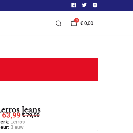
0
€ 0,00
erros Jeans
 63,99
€ 79,99
erk:
Lerros
leur:
Blauw