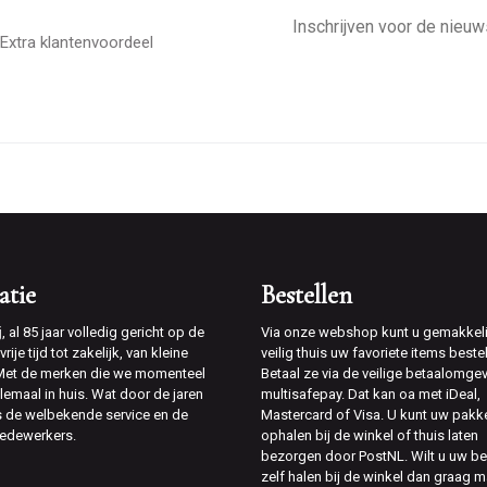
E-
mailadres
Extra klantenvoordeel
atie
Bestellen
j
, al 85 jaar volledig gericht op de
Via onze webshop kunt u gemakkeli
rije tijd tot zakelijk, van kleine
veilig thuis uw favoriete items bestel
 Met de merken die we momenteel
Betaal ze via de veilige betaalomge
lemaal in huis. Wat door de jaren
multisafepay. Dat kan oa met iDeal,
is de welbekende service en de
Mastercard of Visa. U kunt uw pakk
edewerkers.
ophalen bij de winkel of thuis laten
bezorgen door PostNL. Wilt u uw be
zelf halen bij de winkel dan graag m