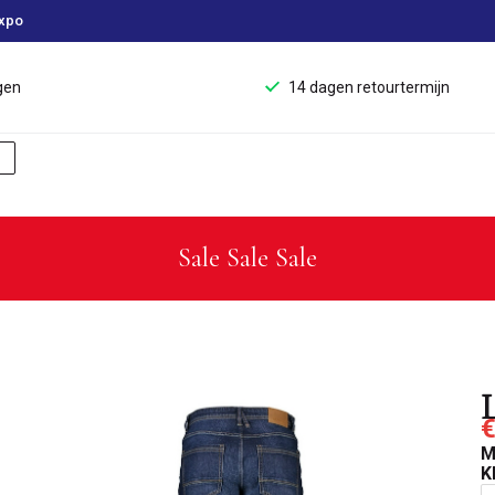
xpo
gen
14 dagen retourtermijn
Sale Sale Sale
L
€
M
K