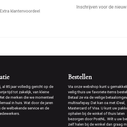
E-
mailadres
Extra klantenvoordeel
atie
Bestellen
j
, al 85 jaar volledig gericht op de
Via onze webshop kunt u gemakkeli
rije tijd tot zakelijk, van kleine
veilig thuis uw favoriete items bestel
 Met de merken die we momenteel
Betaal ze via de veilige betaalomge
lemaal in huis. Wat door de jaren
multisafepay. Dat kan oa met iDeal,
is de welbekende service en de
Mastercard of Visa. U kunt uw pakk
edewerkers.
ophalen bij de winkel of thuis laten
bezorgen door PostNL. Wilt u uw be
zelf halen bij de winkel dan graag m