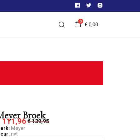
0
€ 0,00
Meyer Broek
 111,96
€ 139,95
erk:
Meyer
leur:
nvt