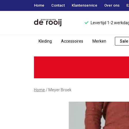
Home
Contact
Klantenservice
Over ons
E
Levertijd 1-2 werkda
Kleding
Accessoires
Merken
Sale
Meyer
Broek
-
Mannenmode
Home
Meyer Broek
de
Rooij