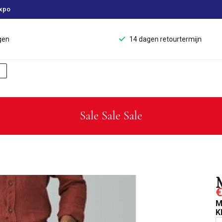
xpo
gen
14 dagen retourtermijn
Sale Sale Sale
€
M
K