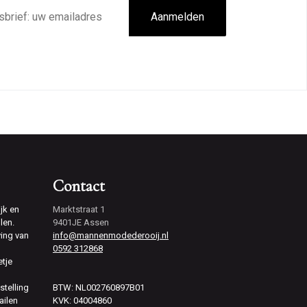
Aanmelden
Contact
jk en
Marktstraat 1
len.
9401JE Assen
ving van
info@mannenmodederooij.nl
0592 312868
etje
stelling
BTW: NL002760897B01
ailen
KVK: 04004860