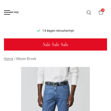
0
14 dagen retourtermijn
Meyer
Sale Sale Sale
Broek
-
Home
Meyer Broek
Mannenmode
de
Rooij