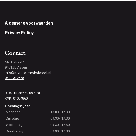
Footer
Algemene voorwaarden
Privacy Policy
Contact
Marktstraat 1
9401JE Assen
info@mannenmodederooij.nl
0592 312868
BTW: NL002760897B01
KVK: 04004860
Openingstijden
Maandag
13.00 - 17.30
Dinsdag
09.30 - 17.30
Woensdag
09.30 - 17.30
Donderdag
09.30 - 17.30