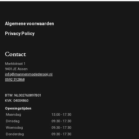
Footer
Algemene voorwaarden
Privacy Policy
Contact
Marktstraat 1
9401JE Assen
info@mannenmodederooij.nl
0592 312868
BTW: NL002760897B01
KVK: 04004860
Openingstijden
Maandag
13.00 - 17.30
Dinsdag
09.30 - 17.30
Woensdag
09.30 - 17.30
Donderdag
09.30 - 17.30