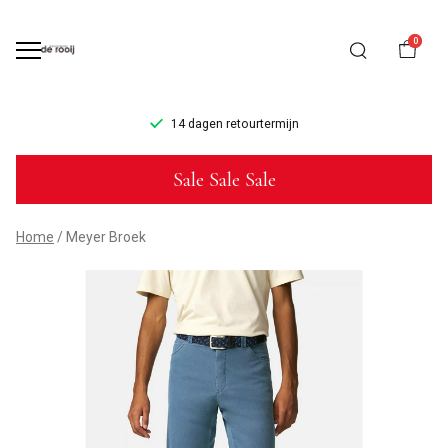
0
14 dagen retourtermijn
Meyer
Sale Sale Sale
Broek
-
Home
Meyer Broek
Mannenmode
de
Rooij