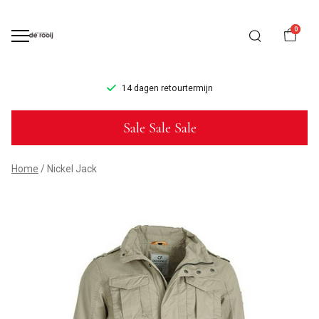
0
14 dagen retourtermijn
Nickel
Sale Sale Sale
Jack
-
Home
Nickel Jack
Mannenmode
de
Rooij