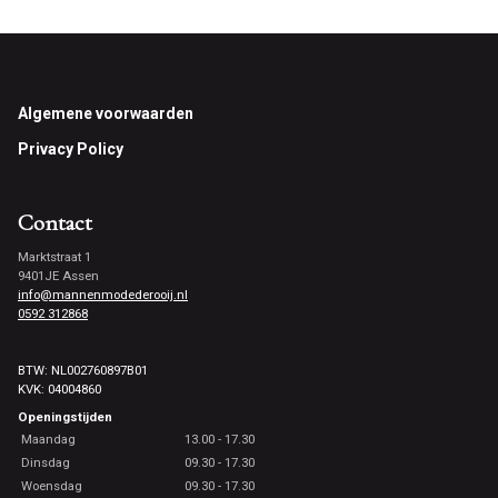
Footer
Algemene voorwaarden
Privacy Policy
Contact
Marktstraat 1
9401JE Assen
info@mannenmodederooij.nl
0592 312868
BTW: NL002760897B01
KVK: 04004860
Openingstijden
Maandag
13.00 - 17.30
Dinsdag
09.30 - 17.30
Woensdag
09.30 - 17.30