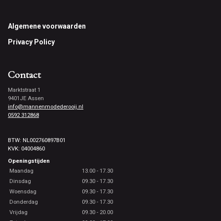
Footer
Algemene voorwaarden
Privacy Policy
Contact
Marktstraat 1
9401JE Assen
info@mannenmodederooij.nl
0592 312868
BTW: NL002760897B01
KVK: 04004860
Openingstijden
Maandag
13.00 - 17.30
Dinsdag
09.30 - 17.30
Woensdag
09.30 - 17.30
Donderdag
09.30 - 17.30
Vrijdag
09.30 - 20.00