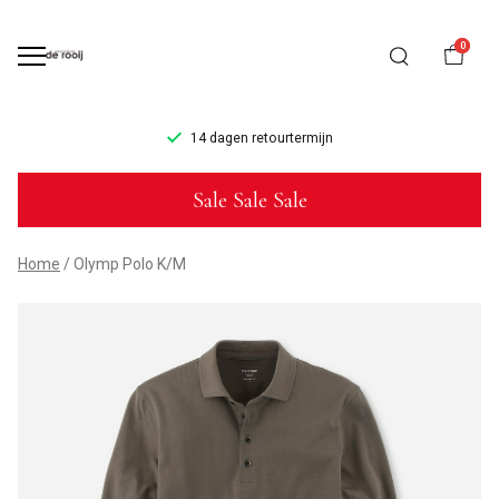
0
14 dagen retourtermijn
Olymp
Sale Sale Sale
Polo
L/M
Home
Olymp Polo K/M
-
Mannenmode
de
Rooij