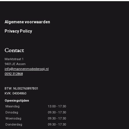
Footer
Algemene voorwaarden
Privacy Policy
Contact
Marktstraat 1
9401JE Assen
info@mannenmodederooij.nl
0592 312868
BTW: NL002760897B01
KVK: 04004860
Openingstijden
Maandag
13.00 - 17.30
Dinsdag
09.30 - 17.30
Woensdag
09.30 - 17.30
Donderdag
09.30 - 17.30