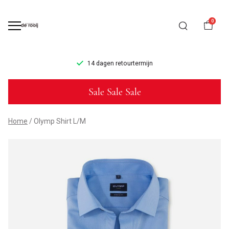
0
14 dagen retourtermijn
Olymp
Sale Sale Sale
Shirt
L/M
Home
Olymp Shirt L/M
-
Mannenmode
de
Rooij