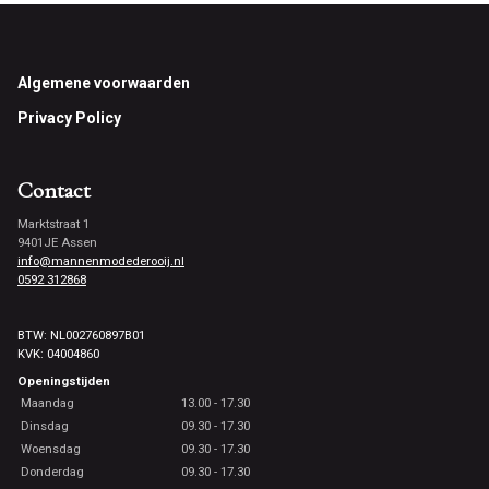
Footer
Algemene voorwaarden
Privacy Policy
Contact
Marktstraat 1
9401JE Assen
info@mannenmodederooij.nl
0592 312868
BTW: NL002760897B01
KVK: 04004860
Openingstijden
Maandag
13.00 - 17.30
Dinsdag
09.30 - 17.30
Woensdag
09.30 - 17.30
Donderdag
09.30 - 17.30