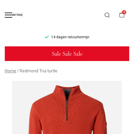
0
14 dagen retourtermijn
Redmond
Sale Sale Sale
Trui
turtle
Home
Redmond Trui turtle
-
Mannenmode
de
Rooij