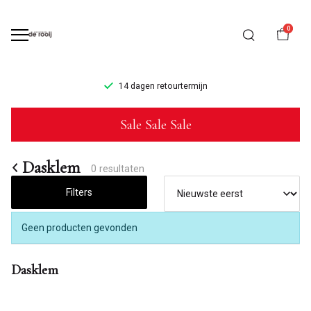
0
14 dagen retourtermijn
Dasklem
Sale Sale Sale
-
Mannenmode
Dasklem
0 resultaten
de
Filters
Rooij
Geen producten gevonden
Dasklem