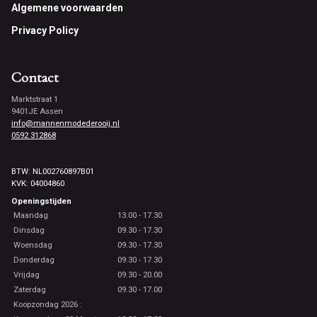
Footer
Algemene voorwaarden
Privacy Policy
Contact
Marktstraat 1
9401JE Assen
info@mannenmodederooij.nl
0592 312868
BTW: NL002760897B01
KVK: 04004860
Openingstijden
Maandag
13.00 - 17.30
Dinsdag
09.30 - 17.30
Woensdag
09.30 - 17.30
Donderdag
09.30 - 17.30
Vrijdag
09.30 - 20.00
Zaterdag
09.30 - 17.00
Koopzondag 2026 :