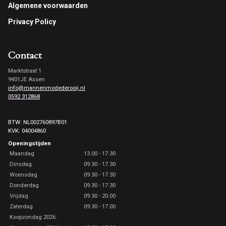
Footer
Algemene voorwaarden
Privacy Policy
Contact
Marktstraat 1
9401JE Assen
info@mannenmodederooij.nl
0592 312868
BTW: NL002760897B01
KVK: 04004860
Openingstijden
Maandag
13.00 - 17.30
Dinsdag
09.30 - 17.30
Woensdag
09.30 - 17.30
Donderdag
09.30 - 17.30
Vrijdag
09.30 - 20.00
Zaterdag
09.30 - 17.00
Koopzondag 2026 :