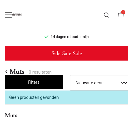
0
14 dagen retourtermijn
Muts
Sale Sale Sale
-
Mannenmode
Muts
0 resultaten
de
Filters
Rooij
Geen producten gevonden
Muts