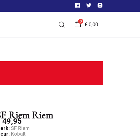
0
€ 0,00
SF Riem Riem
 49,95
erk:
SF Riem
leur:
Kobalt