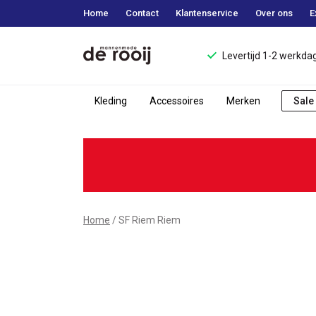
Home
Contact
Klantenservice
Over ons
E
Levertijd 1-2 werkda
Kleding
Accessoires
Merken
Sale
SF
Riem
Riem
-
Home
SF Riem Riem
Mannenmode
de