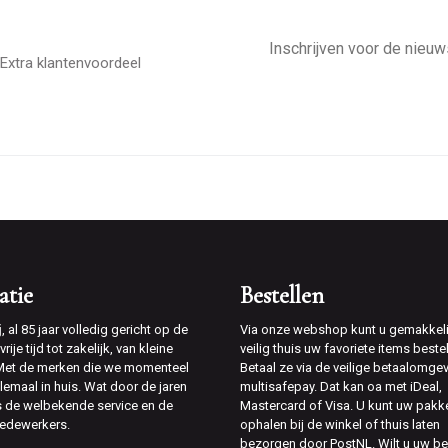
E-
mailadres
Extra klantenvoordeel
atie
Bestellen
j
, al 85 jaar volledig gericht op de
Via onze webshop kunt u gemakkeli
rije tijd tot zakelijk, van kleine
veilig thuis uw favoriete items bestel
 Met de merken die we momenteel
Betaal ze via de veilige betaalomge
lemaal in huis. Wat door de jaren
multisafepay. Dat kan oa met iDeal,
is de welbekende service en de
Mastercard of Visa. U kunt uw pakk
edewerkers.
ophalen bij de winkel of thuis laten
bezorgen door PostNL. Wilt u uw be