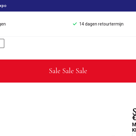
xpo
gen
14 dagen retourtermijn
Sale Sale Sale
€
M
K