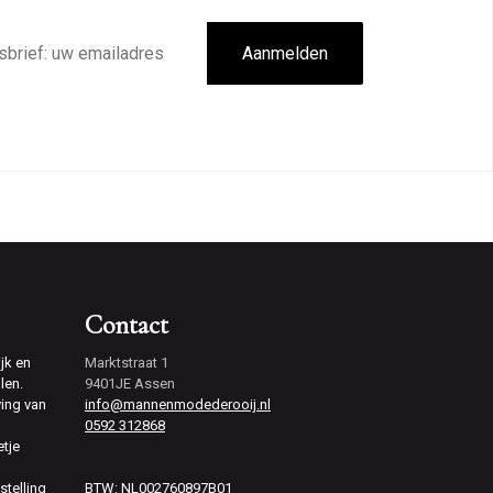
Aanmelden
Contact
jk en
Marktstraat 1
len.
9401JE Assen
ving van
info@mannenmodederooij.nl
0592 312868
etje
stelling
BTW: NL002760897B01