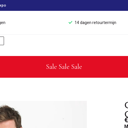
xpo
gen
14 dagen retourtermijn
Sale Sale Sale
€
M