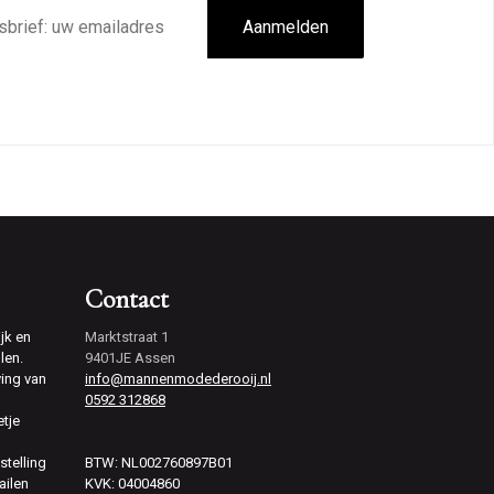
Aanmelden
Contact
jk en
Marktstraat 1
len.
9401JE Assen
ving van
info@mannenmodederooij.nl
0592 312868
etje
stelling
BTW: NL002760897B01
ailen
KVK: 04004860