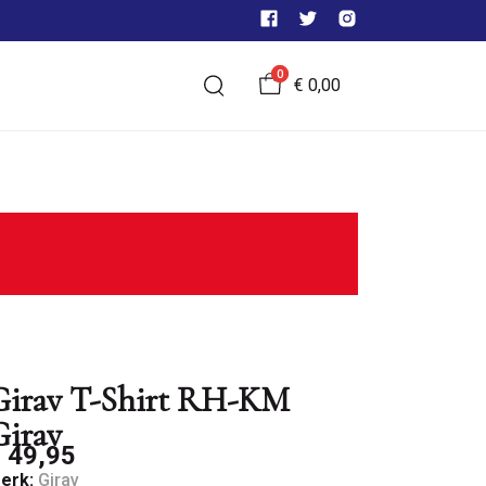
0
€ 0,00
Girav T-Shirt RH-KM
Girav
 49,95
erk:
Girav