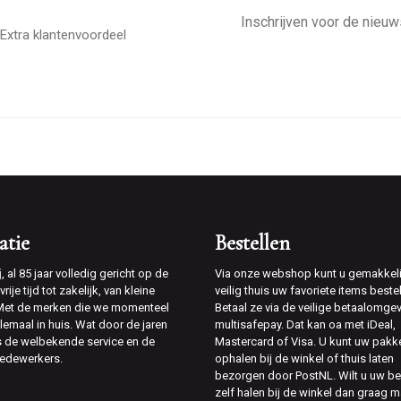
E-
mailadres
Extra klantenvoordeel
atie
Bestellen
j
, al 85 jaar volledig gericht op de
Via onze webshop kunt u gemakkeli
rije tijd tot zakelijk, van kleine
veilig thuis uw favoriete items bestel
 Met de merken die we momenteel
Betaal ze via de veilige betaalomge
lemaal in huis. Wat door de jaren
multisafepay. Dat kan oa met iDeal,
is de welbekende service en de
Mastercard of Visa. U kunt uw pakk
edewerkers.
ophalen bij de winkel of thuis laten
bezorgen door PostNL. Wilt u uw be
zelf halen bij de winkel dan graag m