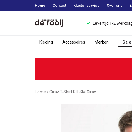
Home
Contact
Klantenservice
Over ons
E
Levertijd 1-2 werkda
Kleding
Accessoires
Merken
Sale
Girav
T-
Shirt
RH-
Home
Girav T-Shirt RH-KM Girav
KM
Girav