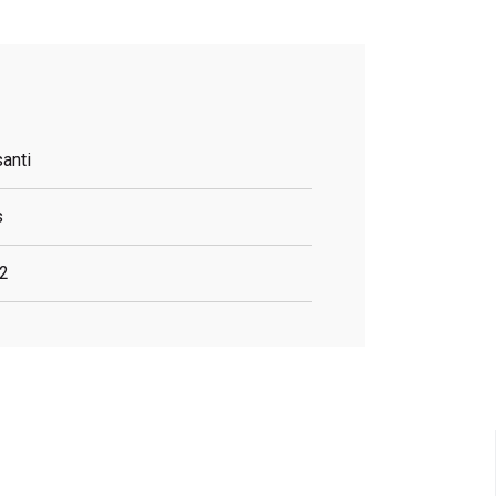
anti
s
2