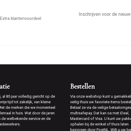
E-
mailadres
Extra klantenvoordeel
atie
Bestellen
j
, al 85 jaar volledig gericht op de
Via onze webshop kunt u gemakkeli
rije tijd tot zakelijk, van kleine
veilig thuis uw favoriete items bestel
 Met de merken die we momenteel
Betaal ze via de veilige betaalomge
lemaal in huis. Wat door de jaren
multisafepay. Dat kan oa met iDeal,
is de welbekende service en de
Mastercard of Visa. U kunt uw pakk
edewerkers.
ophalen bij de winkel of thuis laten
bezorgen door PostNL. Wilt u uw be