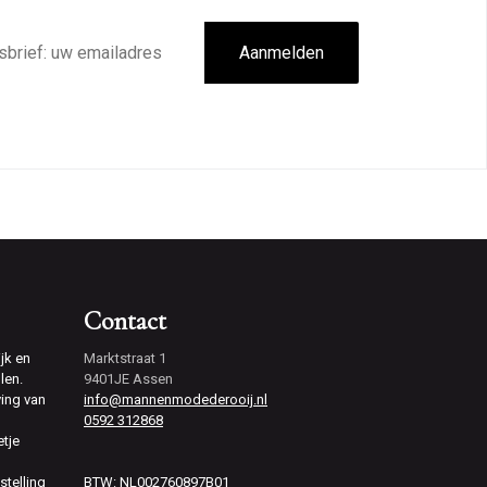
Aanmelden
Contact
jk en
Marktstraat 1
len.
9401JE Assen
ving van
info@mannenmodederooij.nl
0592 312868
etje
stelling
BTW: NL002760897B01