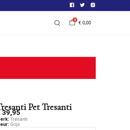
0
€ 0,00
resanti Pet Tresanti
 39,95
erk:
Tresanti
leur:
Grijs