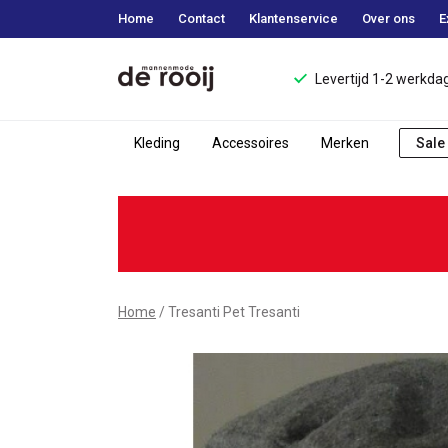
Home
Contact
Klantenservice
Over ons
E
Levertijd 1-2 werkda
Kleding
Accessoires
Merken
Sale
Pet
Tresanti
-
Mannenmode
Home
Tresanti Pet Tresanti
de
Rooij