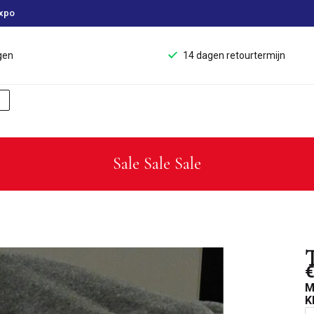
xpo
gen
14 dagen retourtermijn
Sale Sale Sale
T
€
M
K