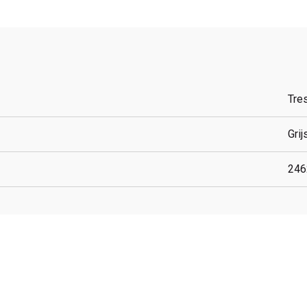
Tres
Grij
246