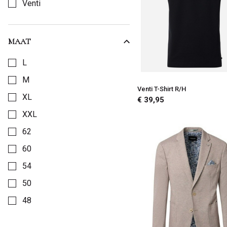
Venti
MAAT
Kies een Maat om op te filteren
L
M
Venti T-Shirt R/H
XL
€ 39,95
XXL
62
60
54
50
48
44