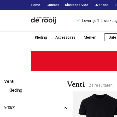
Home
Contact
Klantenservice
Over ons
E
Levertijd 1-2 werkda
Kleding
Accessoires
Merken
Sale
Venti
-
Mannenmode
Venti
de
Venti
21 resultaten
Kleding
Rooij
MERK
Kies een Merk om op te filteren