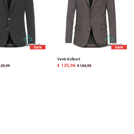
Sale
Sale
Venti Kolbert
€ 135,96
129,99
€ 169,95