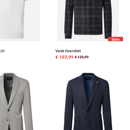
Sale
R/H
Venti Overshirt
€ 103,99
€ 129,99