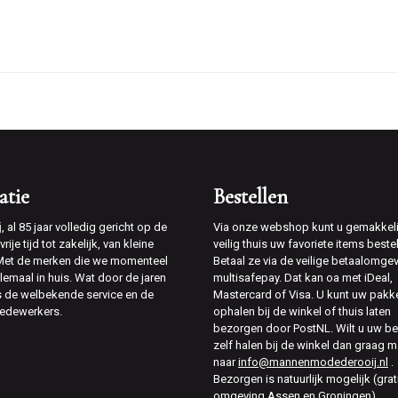
atie
Bestellen
j
, al 85 jaar volledig gericht op de
Via onze webshop kunt u gemakkeli
rije tijd tot zakelijk, van kleine
veilig thuis uw favoriete items bestel
 Met de merken die we momenteel
Betaal ze via de veilige betaalomge
lemaal in huis. Wat door de jaren
multisafepay. Dat kan oa met iDeal,
is de welbekende service en de
Mastercard of Visa. U kunt uw pakk
edewerkers.
ophalen bij de winkel of thuis laten
bezorgen door PostNL. Wilt u uw be
zelf halen bij de winkel dan graag m
naar
info@mannenmodederooij.nl
.
Bezorgen is natuurlijk mogelijk (grat
omgeving Assen en Groningen).