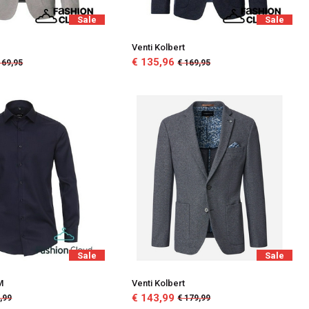
Sale
Sale
Venti Kolbert
€ 135,96
169,95
€ 169,95
Sale
Sale
M
Venti Kolbert
€ 143,99
,99
€ 179,99