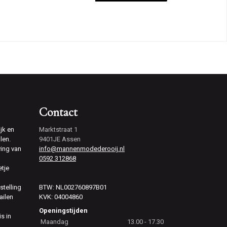
Contact
jk en
Marktstraat 1
len.
9401JE Assen
ving van
info@mannenmodederooij.nl
0592 312868
etje
stelling
BTW: NL002760897B01
ailen
KVK: 04004860
Openingstijden
is in
Maandag
13.00 - 17.30