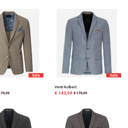
Sale
Sale
Venti Kolbert
€ 143,99
179,99
€ 179,99