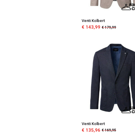
43
40
Venti Kolbert
39
€ 143,99
€ 179,99
32
31
30
29
25
Venti Kolbert
€ 135,96
€ 169,95